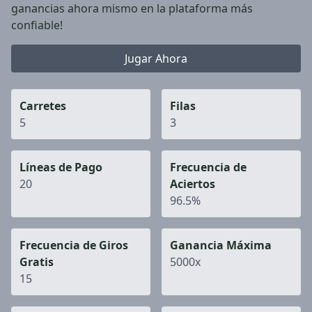
ganancias ahora mismo en la plataforma más
confiable!
Jugar Ahora
Carretes
Filas
5
3
Líneas de Pago
Frecuencia de
20
Aciertos
96.5%
Frecuencia de Giros
Ganancia Máxima
Gratis
5000x
15