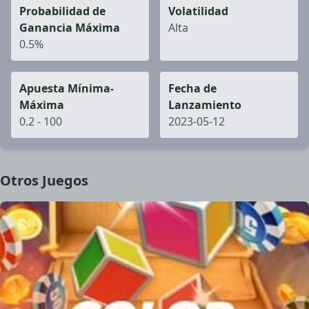
Probabilidad de
Volatilidad
Ganancia Máxima
Alta
0.5%
Apuesta Mínima-
Fecha de
Máxima
Lanzamiento
0.2 - 100
2023-05-12
Otros Juegos