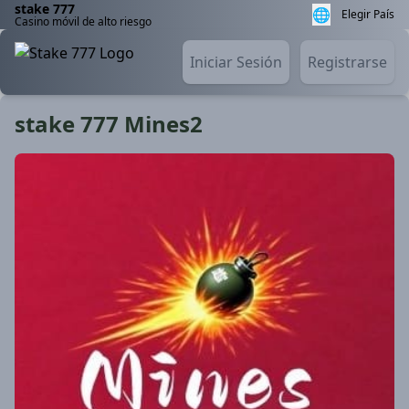
stake 777
🌐
Elegir País
Casino móvil de alto riesgo
Iniciar Sesión
Registrarse
stake 777 Mines2