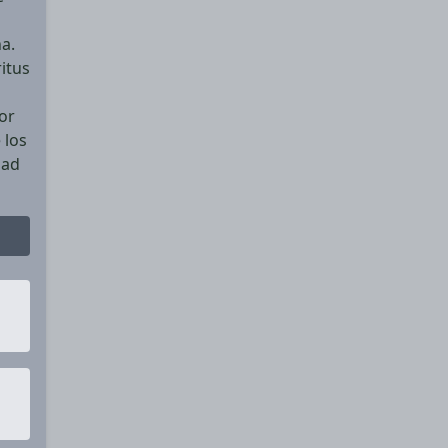
na.
ritus
or
 los
dad