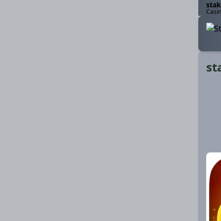
stak
Casin
st