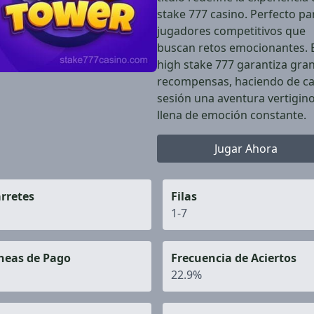
stake 777 casino. Perfecto pa
jugadores competitivos que
buscan retos emocionantes. E
high stake 777 garantiza gra
recompensas, haciendo de c
sesión una aventura vertigin
llena de emoción constante.
Jugar Ahora
rretes
Filas
1-7
neas de Pago
Frecuencia de Aciertos
22.9%