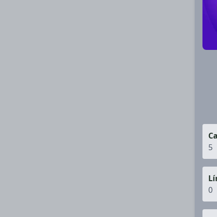
Ca
5
Lí
0