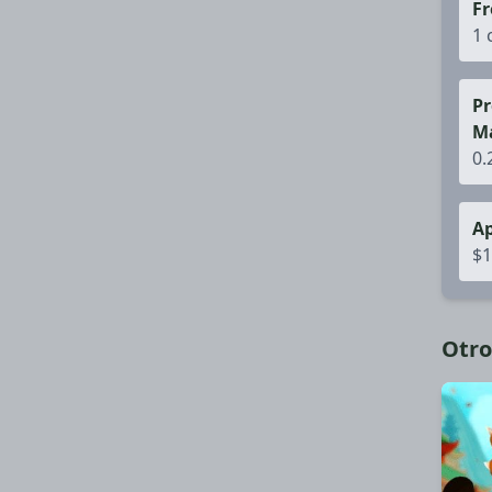
Fr
1 
Pr
M
0.
A
$1
Otro