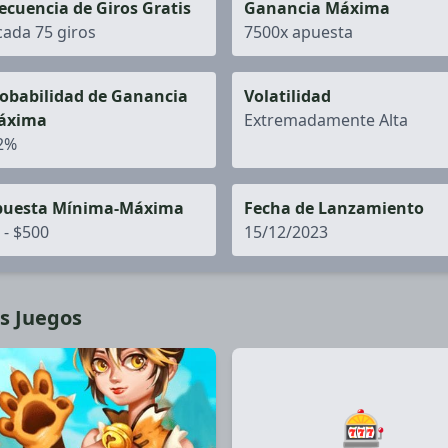
ecuencia de Giros Gratis
Ganancia Máxima
cada 75 giros
7500x apuesta
obabilidad de Ganancia
Volatilidad
áxima
Extremadamente Alta
2%
puesta Mínima-Máxima
Fecha de Lanzamiento
 - $500
15/12/2023
s Juegos
🎰